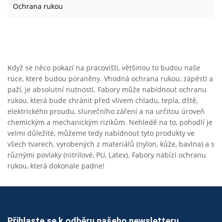
Ochrana rukou
Když se něco pokazí na pracovišti, většinou to budou naše
ruce, které budou poraněny. Vhodná ochrana rukou, zápěstí a
paží, je absolutní nutností. Fabory může nabídnout ochranu
rukou, která bude chránit před vlivem chladu, tepla, dště,
elektrického proudu, slunečního záření a na určitou úroveň
chemickým a mechanickým rizikům. Nehledě na to, pohodlí je
velmi důležité, můžeme tedy nabídnout tyto produkty ve
všech tvarech, vyrobených z materiálů (nylon, kůže, bavlna) a s
různými povlaky (nitrilové, PU, Latex). Fabory nabízí ochranu
rukou, která dokonale padne!
Přihlaste se k odběru našeho newsletteru