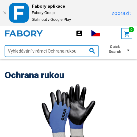
Fabory aplikace
zobrazit
Fabory Group
Stáhnout v Google Play
text.skipToContent
text.skipToNavigation
0
Quick
Zobrazit filtry
Search
Ochrana rukou