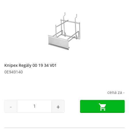
Knipex Regály 00 19 34 V01
0E949140
cena za
-
-
+