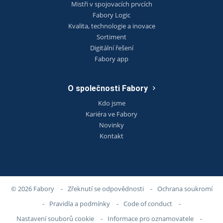
Mistři v spojovacích prvcích
Fabory Logic
Kvalita, technologie a inovace
Sortiment
Digitální řešení
Fabory app
O společnosti Fabory
Kdo jsme
Kariéra ve Fabory
Novinky
Kontakt
© 2026 Fabory
-
Zřeknutí se odpovědnosti
-
Ochrana soukromí
-
Pravidla a podmínky
-
Code of conduct
-
Nastavení souborů cookie
-
Informace pro oznamovatele
-