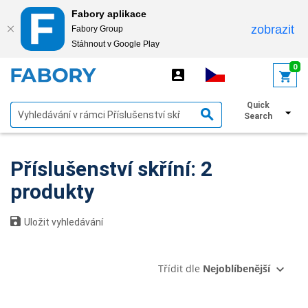
Fabory aplikace
zobrazit
Fabory Group
Stáhnout v Google Play
text.skipToContent
text.skipToNavigation
0
Quick
Zobrazit filtry
Search
Příslušenství skříní: 2
produkty
Uložit vyhledávání
Třídit dle
Nejoblíbenější