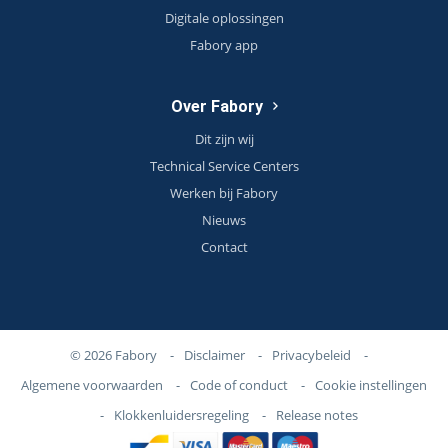
Digitale oplossingen
Fabory app
Over Fabory
Dit zijn wij
Technical Service Centers
Werken bij Fabory
Nieuws
Contact
© 2026 Fabory
-
Disclaimer
-
Privacybeleid
-
Algemene voorwaarden
-
Code of conduct
-
Cookie instellingen
-
Klokkenluidersregeling
-
Release notes