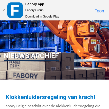
Fabory app
Togg
Fabory Group
Toon
navi
Download in Google Play
text.skipToContent
text.skipToNavigation
NIEUWS ARCHIEF
"Klokkenluidersregeling van kracht"
Fabory België beschikt over de Klokkenluidersregeling die