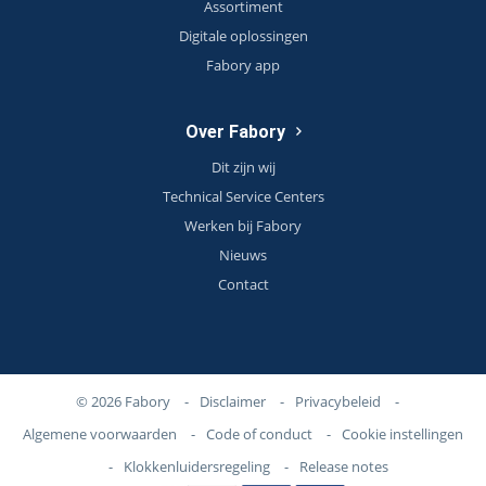
Assortiment
Digitale oplossingen
Fabory app
Over Fabory
Dit zijn wij
Technical Service Centers
Werken bij Fabory
Nieuws
Contact
© 2026 Fabory
-
Disclaimer
-
Privacybeleid
-
Algemene voorwaarden
-
Code of conduct
-
Cookie instellingen
-
Klokkenluidersregeling
-
Release notes