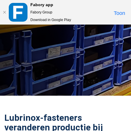
Fabory app
Togg
Fabory Group
Toon
navi
Download in Google Play
text.skipToContent
text.skipToNavigation
Lubrinox-fasteners
veranderen productie bij