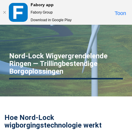
Fabory app
Togg
Fabory Group
Toon
navi
Download in Google Play
text.skipToContent
text.skipToNavigation
Nord-Lock Wigvergrendelende
Ringen — Trillingbestendige
Borgoplossingen
Hoe Nord-Lock
wigborgingstechnologie werkt