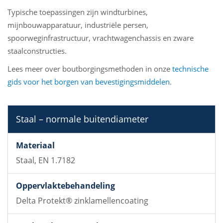
Typische toepassingen zijn windturbines,
mijnbouwapparatuur, industriële persen,
spoorweginfrastructuur, vrachtwagenchassis en zware
staalconstructies.
Lees meer over boutborgingsmethoden in onze
technische
gids voor het borgen van bevestigingsmiddelen
.
Producttype
Staal – normale buitendiameter
Materiaal
Staal, EN 1.7182
Oppervlaktebehandeling
Aanbevolen toepassingen
Delta Protekt® zinklamellencoating
Herbruikbaar