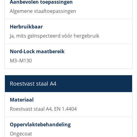
Nord-Lock maatbereik
Algemene staaltoepassingen
Ja, mits geïnspecteerd vóór hergebruik
M3–M130
Roestvast staal A4
Roestvast staal A4, EN 1.4404
Ongecoat