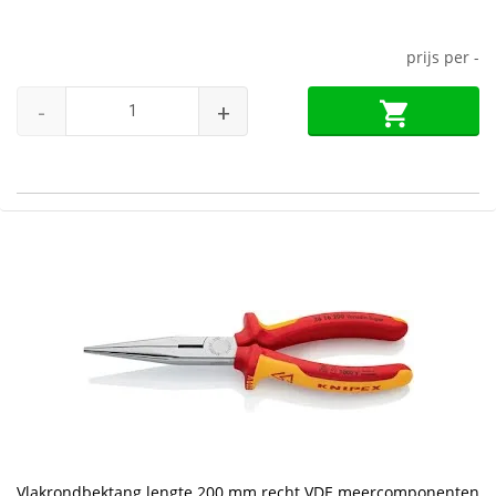
prijs per
-
-
+
Vlakrondbektang lengte 200 mm recht VDE meercomponenten