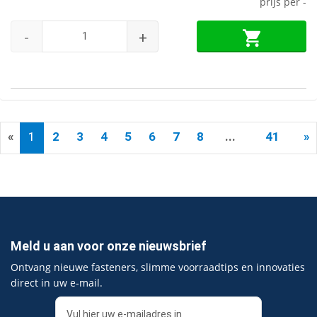
prijs per
-
-
+
«
1
2
3
4
5
6
7
8
...
41
»
Meld u aan voor onze nieuwsbrief
Ontvang nieuwe fasteners, slimme voorraadtips en innovaties
direct in uw e‑mail.