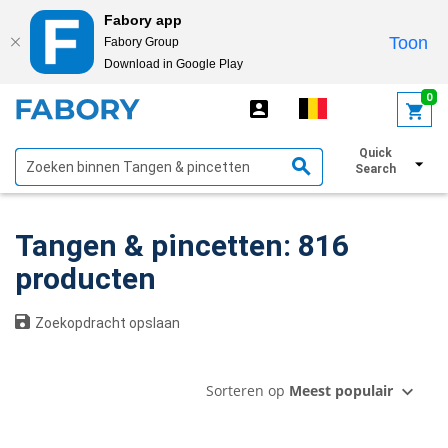
Fabory app
Toon
Fabory Group
Download in Google Play
text.skipToContent
text.skipToNavigation
0
Quick
Toon filters
Search
Tangen & pincetten: 816
producten
Zoekopdracht opslaan
Sorteren op
Meest populair