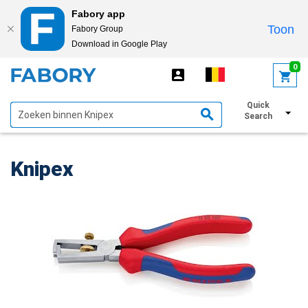
Fabory app
Toon
Fabory Group
Download in Google Play
text.skipToContent
text.skipToNavigation
0
Quick
Toon filters
Search
Knipex