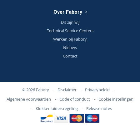
Over Fabory
Dit zijn wij
Technical Service Centers
Werken bij Fabory
Nieuws
Contact
© 2026 Fabory
-
Disclaimer
-
Privacybeleid
-
Algemene voorwaarden
-
Code of conduct
-
Cookie instellingen
-
Klokkenluidersregeling
-
Release notes