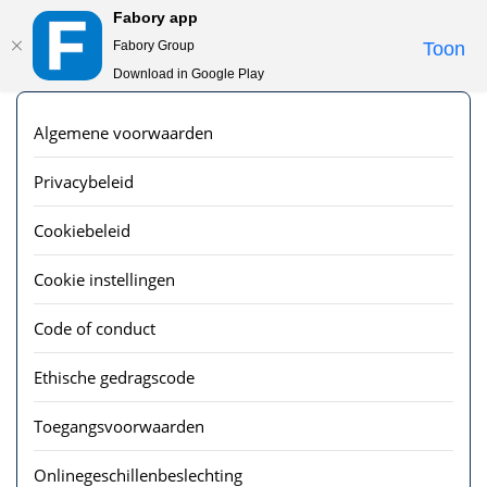
Fabory app
Togg
Fabory Group
Toon
navi
Download in Google Play
text.skipToContent
text.skipToNavigation
Algemene voorwaarden
Privacybeleid
Cookiebeleid
Cookie instellingen
Code of conduct
Ethische gedragscode
Toegangsvoorwaarden
Onlinegeschillenbeslechting