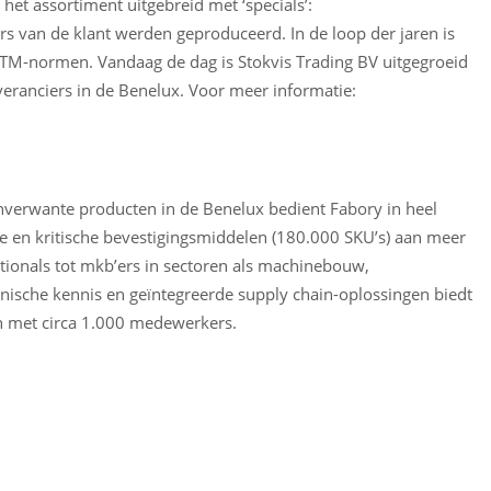
et assortiment uitgebreid met ‘specials’:
rs van de klant werden geproduceerd. In de loop der jaren is
ASTM-normen. Vandaag de dag is Stokvis Trading BV uitgegroeid
everanciers in de Benelux. Voor meer informatie:
anverwante producten in de Benelux bedient Fabory in heel
e en kritische bevestigingsmiddelen (180.000 SKU’s) aan meer
tionals tot mkb’ers in sectoren als machinebouw,
nische kennis en geïntegreerde supply chain-oplossingen biedt
n met circa 1.000 medewerkers.