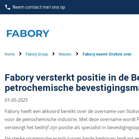
text.skipToContent
text.skipToNavigation
Neem contact met ons op
Home
Fabory Group
Nieuws
Fabory neemt Stokvis over
Fabory versterkt positie in de 
petrochemische bevestigingsma
01-05-2025
Fabory heeft een akkoord bereikt over de overname van Stokvi
voor de petrochemische industrie. Met deze overname wordt F
verstevigt het bedrijf zijn positie als specialist in bevestigingso
De sterke strategische match tussen beide bedrijven leidt tot 