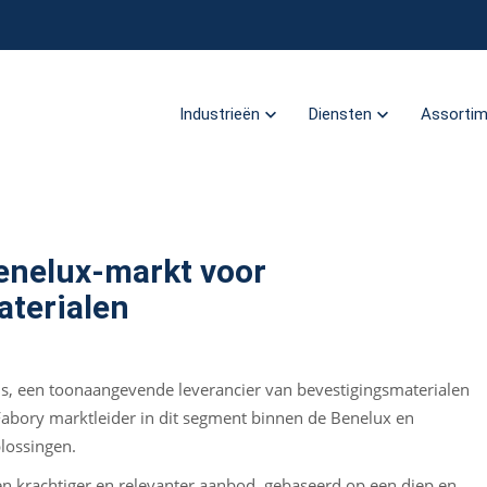
Industrieën
Diensten
Assorti
Benelux-markt voor
terialen
s, een toonaangevende leverancier van bevestigingsmaterialen
abory marktleider in dit segment binnen de Benelux en
plossingen.
een krachtiger en relevanter aanbod, gebaseerd op een diep en