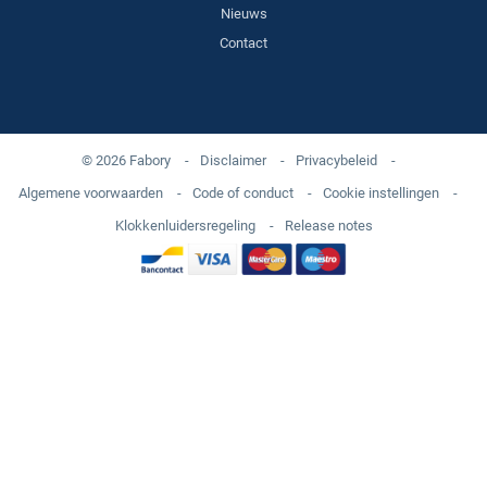
Nieuws
Contact
© 2026 Fabory
-
Disclaimer
-
Privacybeleid
-
Algemene voorwaarden
-
Code of conduct
-
Cookie instellingen
-
Klokkenluidersregeling
-
Release notes