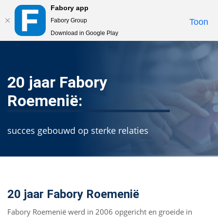
Fabory app
Togg
Fabory Group
Toon
navi
Download in Google Play
text.skipToContent
text.skipToNavigation
20 jaar Fabory
Roemenië:
succes gebouwd op sterke relaties
20 jaar Fabory Roemenië
Fabory Roemenië werd in 2006 opgericht en groeide in