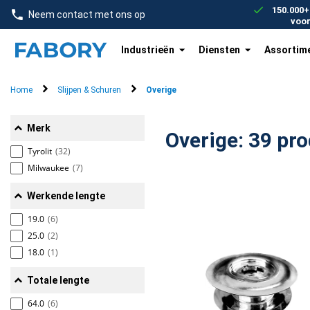
text.skipToContent
text.skipToNavigation
150.000+
Neem contact met ons op
voo
Industrieën
Diensten
Assortim
Home
Slijpen & Schuren
Overige
Merk
Overige: 3
Tyrolit
(32)
Milwaukee
(7)
Werkende lengte
19.0
(6)
25.0
(2)
18.0
(1)
Totale lengte
64.0
(6)