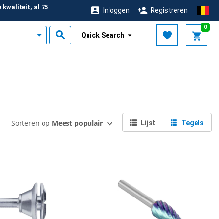
kwaliteit, al 75
Inloggen
Registreren
r
0
Quick Search
Sorteren op
Meest populair
Lijst
Tegels