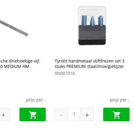
sche driehoekige vijl
Tyrolit hardmetaal stiftfrezen set 3
40 MEDIUM HM
stuks PREMIUM staal/inox/gietijzer
0N007318
prijs per
-
prijs per
-
+
-
+