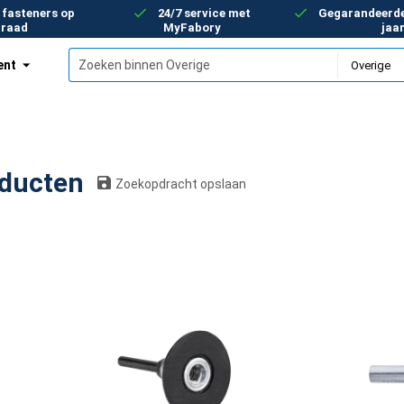
 fasteners op
24/7 service met
Gegarandeerde 
rraad
MyFabory
jaa
ent
9 producten
Zoekopdracht opslaan