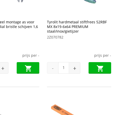
seel montage as voor
Tyrolit hardmetaal stiftfrees 52RBF
l bristle schijven 1,6
MX 8x19-6x64 PREMIUM
staal/inox/gietijzer
2Z070782
prijs per
-
prijs per
-
+
-
+