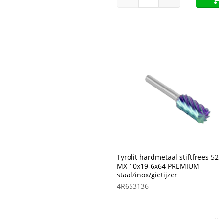
Tyrolit hardmetaal stiftfrees 5
MX 10x19-6x64 PREMIUM
staal/inox/gietijzer
4R653136