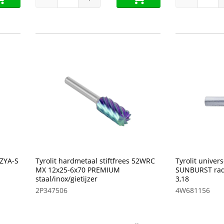
2ZYA-S
Tyrolit hardmetaal stiftfrees 52WRC
Tyrolit univer
MX 12x25-6x70 PREMIUM
SUNBURST radi
staal/inox/gietijzer
3,18
2P347506
4W681156