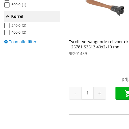
600.0
(1)
Korrel
240.0
(2)
400.0
(2)
Toon alle filters
Tyrolit vervangende rol voor d
126781 S3613 40x2x10 mm
9F201459
pri
-
+