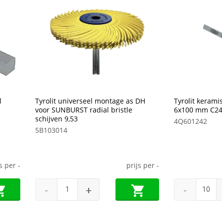
l
Tyrolit universeel montage as DH
Tyrolit kerami
voor SUNBURST radial bristle
6x100 mm C2
schijven 9,53
4Q601242
5B103014
js per
-
prijs per
-
-
+
-