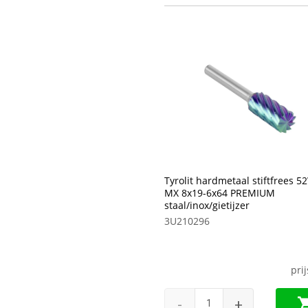
Tyrolit hardmetaal stiftfrees 
MX 8x19-6x64 PREMIUM
staal/inox/gietijzer
3U210296
pri
-
+