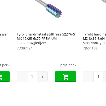
resser
Tyrolit hardmetaal stiftfrees 52ZYA-S
Tyrolit hardme
MX 12x25-6x70 PREMIUM
MX 8x19-6x64
staal/inox/gietijzer
staal/inox/giet
7D397424
7J604158
js per
-
prijs per
-
-
+
-