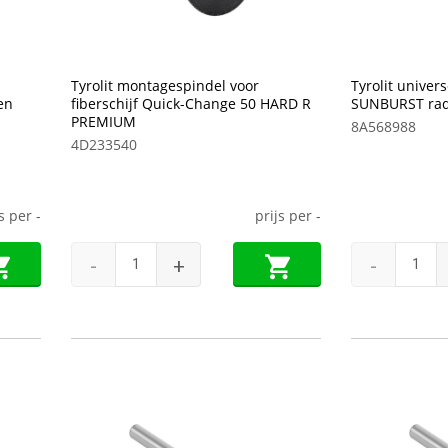
Tyrolit montagespindel voor
Tyrolit univer
en
fiberschijf Quick-Change 50 HARD R
SUNBURST radia
PREMIUM
8A568988
4D233540
js per
-
prijs per
-
-
+
-