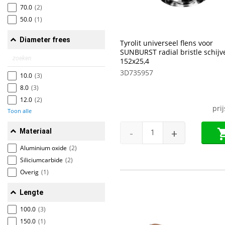
70.0
(2)
50.0
(1)
Diameter frees
Tyrolit universeel flens voor
SUNBURST radial bristle schijv
152x25,4
3D735957
10.0
(3)
8.0
(3)
12.0
(2)
pri
Toon alle
Materiaal
-
+
Aluminium oxide
(2)
Siliciumcarbide
(2)
Overig
(1)
Lengte
100.0
(3)
150.0
(1)