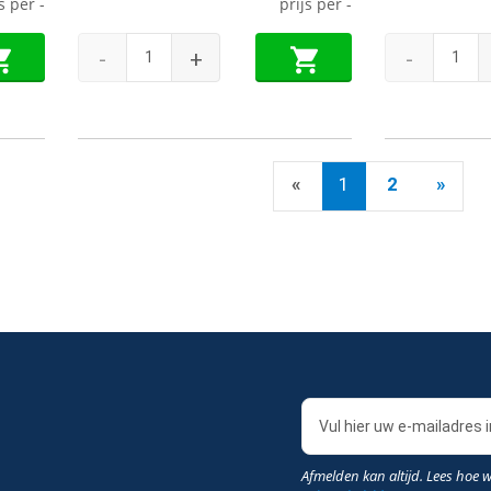
js per
-
prijs per
-
-
+
-
«
1
2
»
Afmelden kan altijd. Lees hoe 