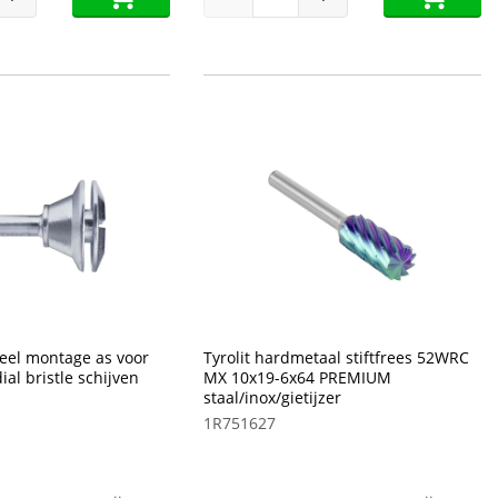
seel montage as voor
Tyrolit hardmetaal stiftfrees 52WRC
al bristle schijven
MX 10x19-6x64 PREMIUM
staal/inox/gietijzer
1R751627