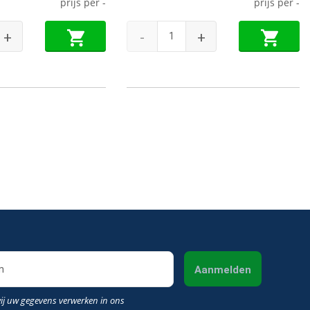
prijs per
-
prijs per
-
+
-
+
Aanmelden
wij uw gegevens verwerken in ons