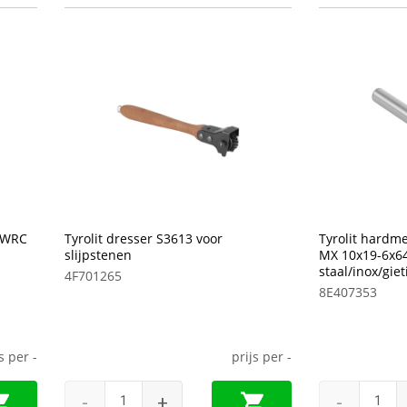
52WRC
Tyrolit dresser S3613 voor
Tyrolit hardme
slijpstenen
MX 10x19-6x6
staal/inox/giet
4F701265
8E407353
js per
-
prijs per
-
-
+
-