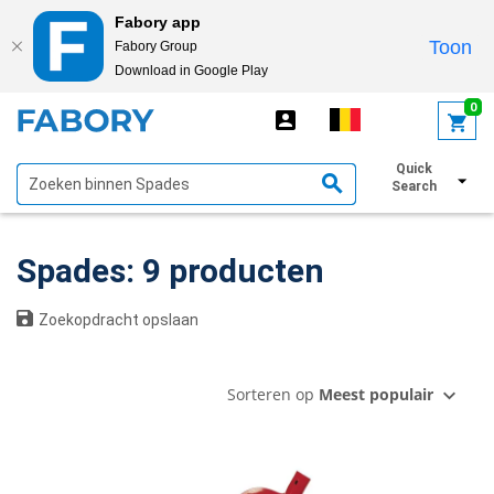
Fabory app
Toon
Fabory Group
Download in Google Play
text.skipToContent
text.skipToNavigation
0
Quick
Toon filters
Search
Spades: 9 producten
Zoekopdracht opslaan
Sorteren op
Meest populair