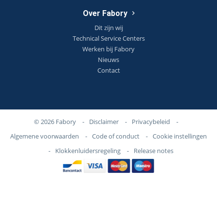
Over Fabory
Dit zijn wij
Technical Service Centers
Werken bij Fabory
Nieuws
Contact
© 2026 Fabory
-
Disclaimer
-
Privacybeleid
-
Algemene voorwaarden
-
Code of conduct
-
Cookie instellingen
-
Klokkenluidersregeling
-
Release notes