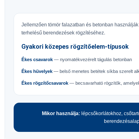
Jellemzően tömör falazatban és betonban használják
terhelésű berendezések rögzítéséhez.
Gyakori közepes rögzítőelem-típusok
Ékes csavarok
— nyomatékvezérelt tágulás betonban
Ékes hüvelyek
— belső menetes betétek síkba szerelt 
Ékes rögzítőcsavarok
— becsavarható rögzítők, amelyek
Mikor használja:
lépcsőkorlátokhoz, csőtart
berendezésalap