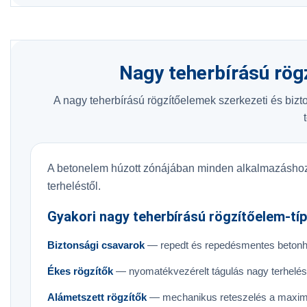
Nagy teherbírású rög
A nagy teherbírású rögzítőelemek szerkezeti és biz
A betonelem húzott zónájában minden alkalmazáshoz 
terheléstől.
Gyakori nagy teherbírású rögzítőelem-tí
Biztonsági csavarok
— repedt és repedésmentes beton
Ékes rögzítők
— nyomatékvezérelt tágulás nagy terhelé
Alámetszett rögzítők
— mechanikus reteszelés a maximál