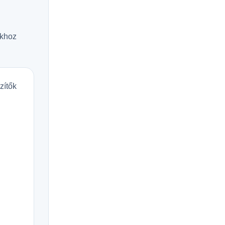
okhoz
zítők