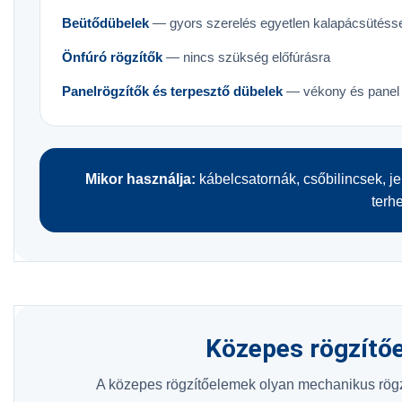
Beütődübelek
— gyors szerelés egyetlen kalapácsütéss
Önfúró rögzítők
— nincs szükség előfúrásra
Panelrögzítők és terpesztő dübelek
— vékony és panel
Mikor használja:
kábelcsatornák, csőbilincsek, j
terh
Közepes rögzítő
A közepes rögzítőelemek olyan mechanikus rögz