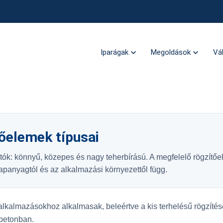
Iparágak
Megoldások
Vá
őelemek típusai
tók: könnyű, közepes és nagy teherbírású. A megfelelő rögzítő
lapanyagtól és az alkalmazási környezettől függ.
alkalmazásokhoz alkalmasak, beleértve a kis terhelésű rögzítés
sbetonban.