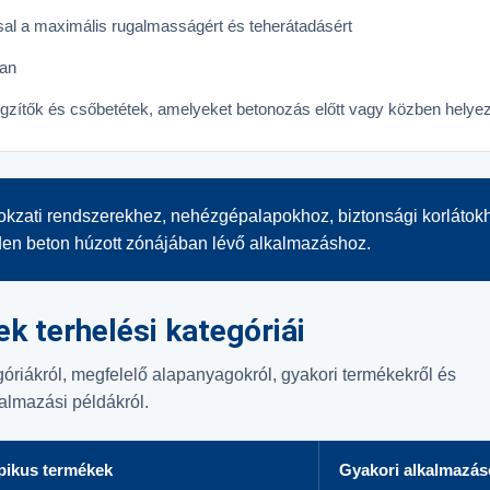
al a maximális rugalmasságért és teherátadásért
ban
gzítők és csőbetétek, amelyeket betonozás előtt vagy közben helyez
okzati rendszerekhez, nehézgépalapokhoz, biztonsági korlátok
en beton húzott zónájában lévő alkalmazáshoz.
k terhelési kategóriái
egóriákról, megfelelő alapanyagokról, gyakori termékekről és
almazási példákról.
pikus termékek
Gyakori alkalmazás