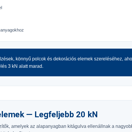
el
 anyagokhoz
elzések, könnyű polcok és dekorációs elemek szereléséhez, aho
elés 3 kN alatt marad.
elemek — Legfeljebb 20 kN
ítők, amelyek az alapanyagban kitágulva ellenállnak a nagyob