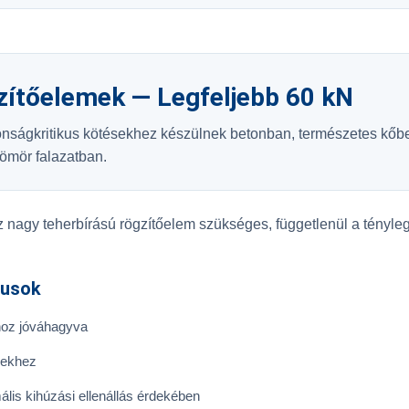
zítőelemek — Legfeljebb 60 kN
tonságkritikus kötésekhez készülnek betonban, természetes kőb
tömör falazatban.
nagy teherbírású rögzítőelem szükséges, függetlenül a tényle
pusok
hoz jóváhagyva
sekhez
is kihúzási ellenállás érdekében