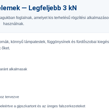
elemek — Legfeljebb 3 kN
agukban foglalnak, amelyet kis terhelésű rögzítési alkalmazás
használnak.
ornák, könnyű lámpatestek, függönysínek és fürdőszobai kiegés
 őket.
aránt alkalmasak
oz tervezve
eleértve a gipszkartont és az üreges falszerkezeteket