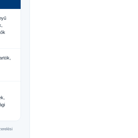
nyű
k,
tők
artók,
ek,
ági
zerelési