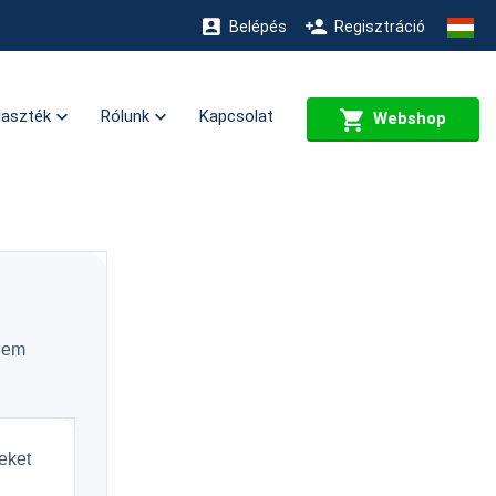
Belépés
Regisztráció
laszték
Rólunk
Kapcsolat
Webshop
elem
eket