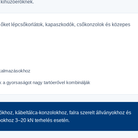
kihúzóerőknek.
 őket lépcsőkorlátok, kapaszkodók, csőkonzolok és közepes
alkalmazásokhoz
 a gyorsaságot nagy tartóerővel kombinálják
ókhoz, kábeltálca-konzolokhoz, falra szerelt állványokhoz és
okhoz 3–20 kN terhelés esetén.