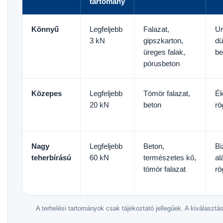
tartomány
Könnyű
Legfeljebb
Falazat,
Un
3 kN
gipszkarton,
dü
üreges falak,
be
pórusbeton
Közepes
Legfeljebb
Tömör falazat,
Ék
20 kN
beton
rö
Nagy
Legfeljebb
Beton,
Bi
teherbírású
60 kN
természetes kő,
al
tömör falazat
rö
A terhelési tartományok csak tájékoztató jellegűek. A kiválasztás