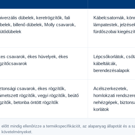
iverzális dübelek, keretrögzítők, fali
Kábelcsatornák, kön
belek, billenő dübelek, Molly csavarok,
lámpatestek, jelzése
ütődübelek
fürdőszobai kiegészí
es csavarok, ékes hüvelyek, ékes
Lépcsőkorlátok, csőt
gzítőcsavarok
kábeltálcák,
berendezésalapok
ztonsági csavarok, ékes rögzítők,
Acélszerkezetek,
ámetszett rögzítők, vegyi rögzítők, beütő
homlokzati rendszer
gzítők, betonba öntött rögzítők
nehézgépek, biztons
korlátok
 előtt mindig ellenőrizze a termékspecifikációt, az alapanyag állapotát és a s
követelményeket.