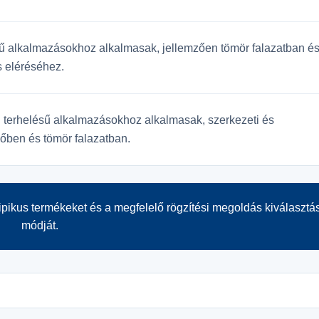
sű alkalmazásokhoz alkalmasak, jellemzően tömör falazatban é
s eléréséhez.
 terhelésű alkalmazásokhoz alkalmasak, szerkezeti és
őben és tömör falazatban.
ipikus termékeket és a megfelelő rögzítési megoldás kiválaszt
módját.