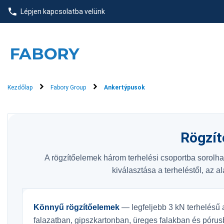
text.skipToContent
text.skipToNavigation
Lépjen kapcsolatba velünk
Kezdőlap
Fabory Group
Ankertýpusok
Rögzít
A rögzítőelemek három terhelési csoportba sorolha
kiválasztása a terheléstől, az a
Könnyű rögzítőelemek
— legfeljebb 3 kN terhelésű 
falazatban, gipszkartonban, üreges falakban és póru