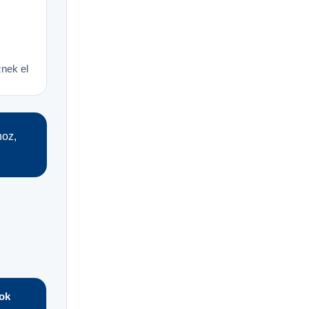
nek el
hoz,
ok