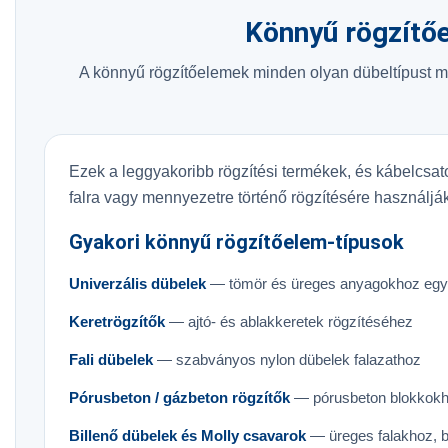
Könnyű rögzítő
A könnyű rögzítőelemek minden olyan dübeltípust m
Ezek a leggyakoribb rögzítési termékek, és kábelcsat
falra vagy mennyezetre történő rögzítésére használják
Gyakori könnyű rögzítőelem-típusok
Univerzális dübelek
— tömör és üreges anyagokhoz egy
Keretrögzítők
— ajtó- és ablakkeretek rögzítéséhez
Fali dübelek
— szabványos nylon dübelek falazathoz
Pórusbeton / gázbeton rögzítők
— pórusbeton blokkokh
Billenő dübelek és Molly csavarok
— üreges falakhoz, b