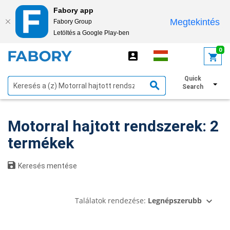
Fabory app
Megtekintés
Fabory Group
Letöltés a Google Play-ben
text.skipToContent
text.skipToNavigation
0
Quick
Szűrők megjelenítése
Search
Motorral hajtott rendszerek: 2
termékek
Keresés mentése
Találatok rendezése:
Legnépszerubb