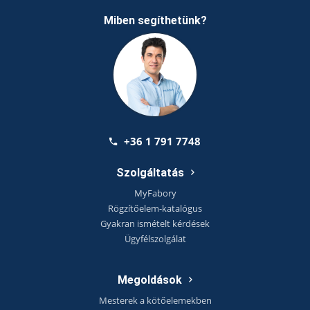
Miben segíthetünk?
+36 1 791 7748
Szolgáltatás
MyFabory
Rögzítőelem-katalógus
Gyakran ismételt kérdések
Ügyfélszolgálat
Megoldások
Mesterek a kötőelemekben