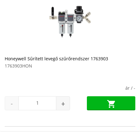
Honeywell Sűrített levegő szűrőrendszer 1763903
1763903HON
ár /
-
-
+