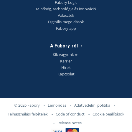
Fabory Logic
Minőség, technológia és innováció
Választék
Digitális megoldások
Fabory app
A Fabory-ról
Kik vagyunk mi
Karrier
Hírek
Kapcsolat
© 2026 Fabory
-
Lemondás
-
Adatvédelmi politika
-
Felhasználási feltételek
-
Code of conduct
-
Cookie beállítások
-
Release notes