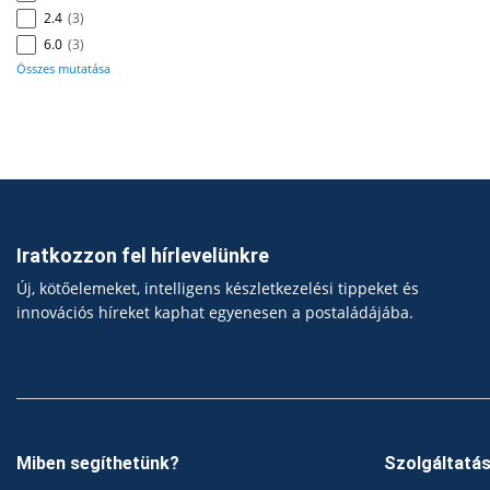
2.4
(3)
6.0
(3)
Összes mutatása
Iratkozzon fel hírlevelünkre
Új, kötőelemeket, intelligens készletkezelési tippeket és
innovációs híreket kaphat egyenesen a postaládájába.
Miben segíthetünk?
Szolgáltatá