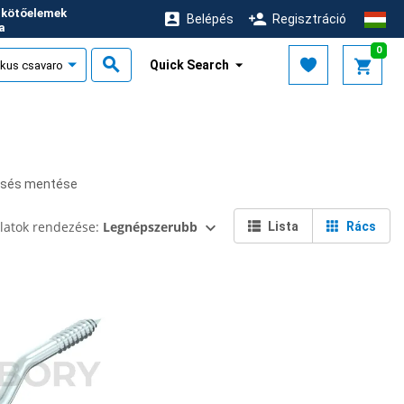
i kötőelemek
Belépés
Regisztráció
ja
0
Quick Search
esés mentése
latok rendezése:
Legnépszerubb
Lista
Rács