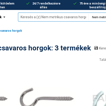
+ kötőelem
24/7 rendelkezésre
75 éve a minőség
eten
állás
beszállító
k
csavaros horgok
Nem metrikus csavaros horgok: 3 termékek
Ker
Talá