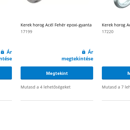
Kerek horog Acél Fehér epoxi-gyanta
Kerek horog A
17199
17220
Ár
Ár
ntése
megtekintése
Megtekint
M
Mutasd a 4 lehetőségeket
Mutasd a 7 le