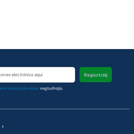
Regisztrálj
elmi szabályzatunkban
megtudhatja,