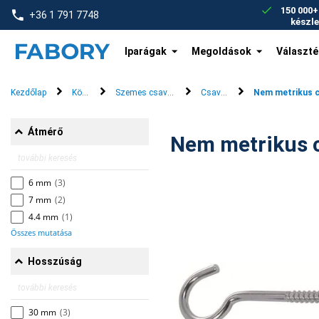
text.skipToContent
text.skipToNavigation
150 000
+36 1 791 7748
készl
Iparágak
Megoldások
Választé
Kezdőlap
Kötőelemek
Szemes csavarok és gyűrűs csavarok
Csavaros horgok
Nem metrikus 
Átmérő
6 mm
(3)
7 mm
(2)
4.4 mm
(1)
Összes mutatása
Hosszúság
30 mm
(3)