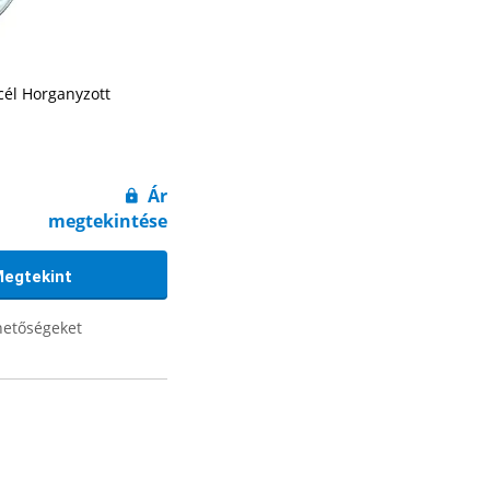
cél Horganyzott
Ár
megtekintése
egtekint
hetőségeket