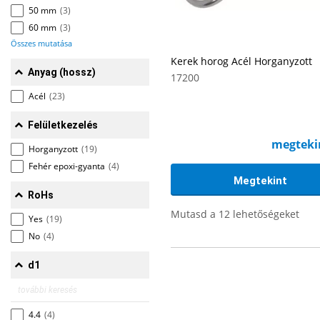
50 mm
(3)
60 mm
(3)
Összes mutatása
Kerek horog Acél Horganyzott
Anyag (hossz)
17200
Acél
(23)
Felületkezelés
megteki
Horganyzott
(19)
Fehér epoxi-gyanta
(4)
Megtekint
RoHs
Mutasd a 12 lehetőségeket
Yes
(19)
No
(4)
d1
4.4
(4)