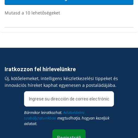
Mutasd a 10 lehetőségeket
Iratkozzon fel hírlevelünkre
Új, kötőelemeket, intelligens készletkezelési tippeket és
innovációs híreket kaphat egyenesen a postaládájába.
Bármikor leiratkozhat.
Adatvédelmi
szabályzatunkban
megtudhatja, hogyan kezeljük
adatait.
Regisztrálj