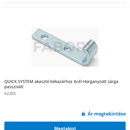
QUICK SYSTEM akasztó békazárhoz Acél Horganyzott sárga
passzivált
62265
Ár megtekintése
Megtekint