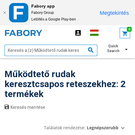
Fabory app
Megtekintés
Fabory Group
Letöltés a Google Play-ben
text.skipToContent
text.skipToNavigation
0
Quick
Szűrők megjelenítése
Search
Működtető rudak
keresztcsapos reteszekhez: 2
termékek
Keresés mentése
Találatok rendezése:
Legnépszerubb