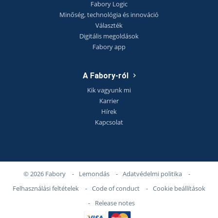
Fabory Logic
Minőség, technológia és innováció
Választék
Digitális megoldások
Fabory app
A Fabory-ról
Kik vagyunk mi
Karrier
Hírek
Kapcsolat
© 2026 Fabory
-
Lemondás
-
Adatvédelmi politika
-
Felhasználási feltételek
-
Code of conduct
-
Cookie beállítások
-
Release notes