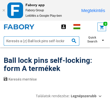
Fabory app
Megtekintés
Fabory Group
Letöltés a Google Play-ben
text.skipToContent
text.skipToNavigation
0
Quick
Szűrők megjelenítése
Search
Ball lock pins self-locking:
form A termékek
Keresés mentése
Találatok rendezése:
Legnépszerubb