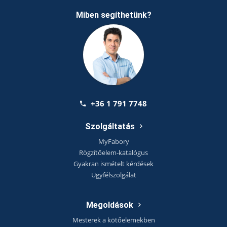
Miben segíthetünk?
+36 1 791 7748
Szolgáltatás
MyFabory
Rögzítőelem-katalógus
Gyakran ismételt kérdések
Ügyfélszolgálat
Megoldások
Mesterek a kötőelemekben