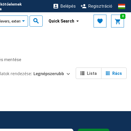
i kötőelemek
Belépés
Regisztráció
ja
0
Quick Search
és mentése
latok rendezése:
Legnépszerubb
Lista
Rács