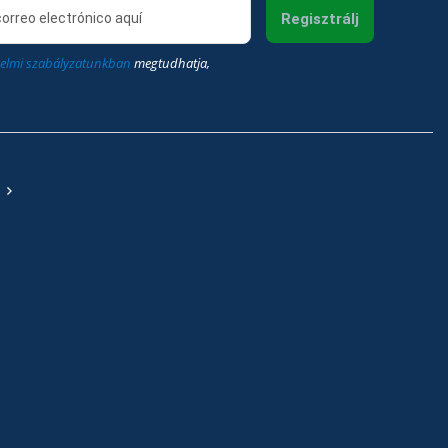
Regisztrálj
elmi szabályzatunkban
megtudhatja,