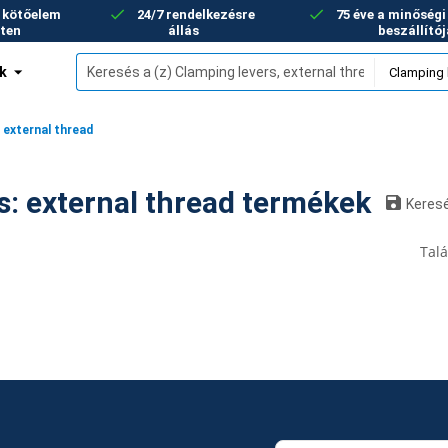
+ kötőelem
24/7 rendelkezésre
75 éve a minőség
eten
állás
beszállító
k
 external thread
Clamping levers: external thread termékek
Keres
Talá