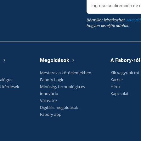
Bármikor leiratkozhat.
Adatvéd
hogyan kezeljük adatait.
s
Megoldások
A Fabory-ról
Mesterek a kötőelemekben
Kik vagyunk mi
talógus
Fabory Logic
Karrier
t kérdések
Minőség, technológia és
Hírek
innováció
Kapcsolat
Választék
Digitális megoldások
Fabory app