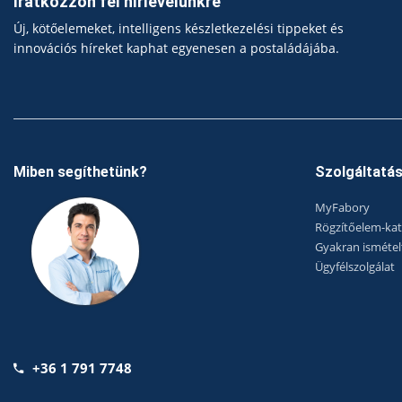
Iratkozzon fel hírlevelünkre
Új, kötőelemeket, intelligens készletkezelési tippeket és
innovációs híreket kaphat egyenesen a postaládájába.
Miben segíthetünk?
Szolgáltatá
MyFabory
Rögzítőelem-ka
Gyakran ismétel
Ügyfélszolgálat
+36 1 791 7748