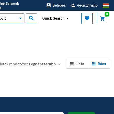
i kötőelemek
Belépés
Regisztráció
ja
0
Quick Search
latok rendezése:
Legnépszerubb
Lista
Rács