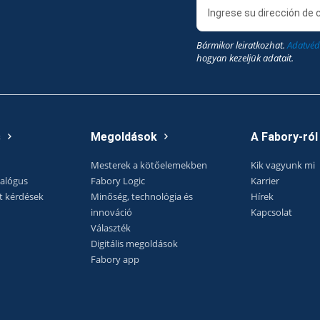
Bármikor leiratkozhat.
Adatvéd
hogyan kezeljük adatait.
s
Megoldások
A Fabory-ról
Mesterek a kötőelemekben
Kik vagyunk mi
talógus
Fabory Logic
Karrier
t kérdések
Minőség, technológia és
Hírek
innováció
Kapcsolat
Választék
Digitális megoldások
Fabory app