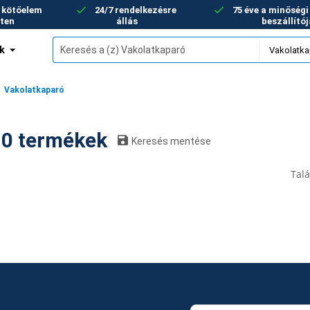
+ kötőelem
24/7 rendelkezésre
75 éve a minőség
eten
állás
beszállító
k
zámok
Vakolatkaparó
Vakolatkaparó: 0 termékek
Keresés mentése
Talá