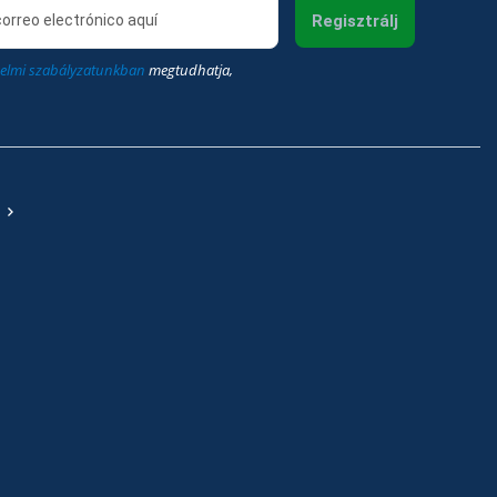
Regisztrálj
elmi szabályzatunkban
megtudhatja,