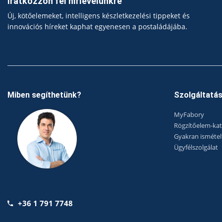
Iratkozzon fel hírlevelünkre
Új, kötőelemeket, intelligens készletkezelési tippeket és
innovációs híreket kaphat egyenesen a postaládájába.
Miben segíthetünk?
Szolgáltatá
MyFabory
Rögzítőelem-ka
Gyakran ismétel
Ügyfélszolgálat
+36 1 791 7748