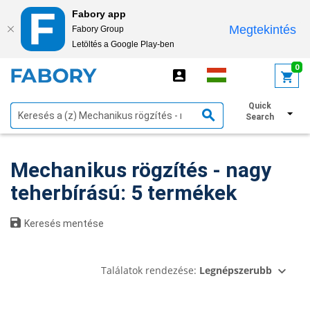
Fabory app
Megtekintés
Fabory Group
Letöltés a Google Play-ben
text.skipToContent
text.skipToNavigation
0
Quick
Szűrők megjelenítése
Search
Mechanikus rögzítés - nagy
teherbírású: 5 termékek
Keresés mentése
Találatok rendezése:
Legnépszerubb