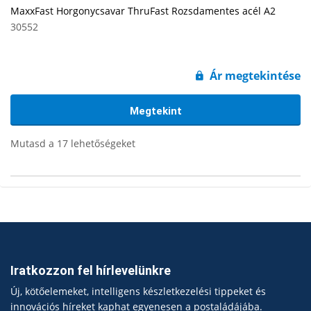
MaxxFast Horgonycsavar ThruFast Rozsdamentes acél A2
30552
Ár megtekintése
Megtekint
Mutasd a 17 lehetőségeket
Iratkozzon fel hírlevelünkre
Új, kötőelemeket, intelligens készletkezelési tippeket és
innovációs híreket kaphat egyenesen a postaládájába.