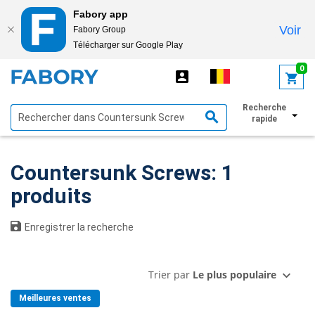
Fabory app
Voir
Fabory Group
Télécharger sur Google Play
text.skipToContent
text.skipToNavigation
0
Recherche
Afficher les filtres
rapide
Countersunk Screws: 1
produits
Enregistrer la recherche
Trier par
Le plus populaire
Meilleures ventes