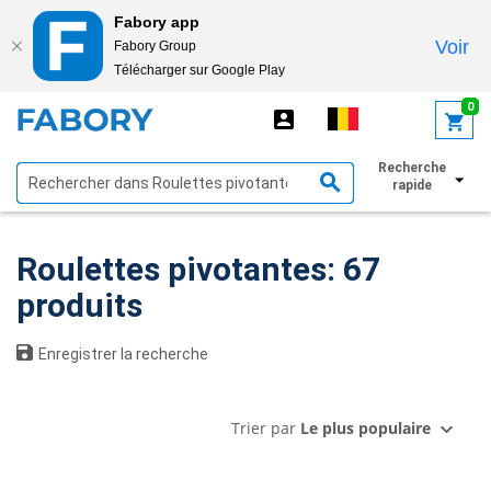
Fabory app
Voir
Fabory Group
Télécharger sur Google Play
text.skipToContent
text.skipToNavigation
0
Recherche
Afficher les filtres
rapide
Roulettes pivotantes: 67
produits
Enregistrer la recherche
Trier par
Le plus populaire