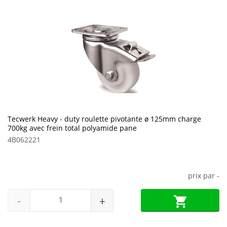
Tecwerk Heavy - duty roulette pivotante ø 125mm charge
700kg avec frein total polyamide pane
4B062221
prix par
-
-
+