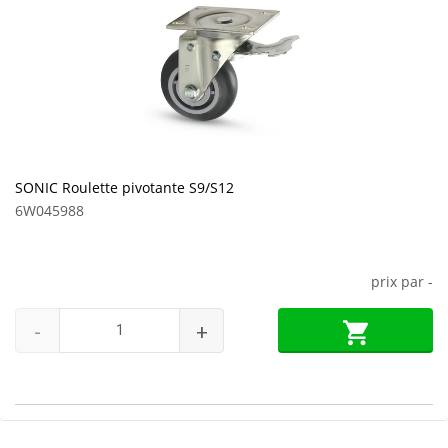
SONIC Roulette pivotante S9/S12
6W045988
prix par
-
-
+