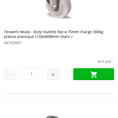
Tecwerk Heavy - duty roulette fixe ø 75mm charge 300kg
platine plastique L100xW88mm blanc r
4A742445
prix par
-
-
+