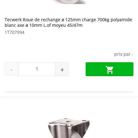
Tecwerk Roue de rechange ø 125mm charge 700kg polyamide
blanc axe ø 10mm L.of moyeu 45/47m
1T707994
prix par
-
-
+