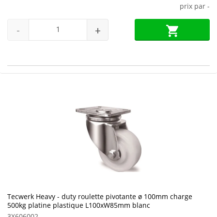
prix par
-
-
+
Tecwerk Heavy - duty roulette pivotante ø 100mm charge
500kg platine plastique L100xW85mm blanc
3X606002