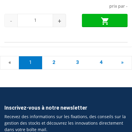
prix par
-
-
+
«
1
2
3
4
»
Inscrivez-vous à notre newsletter
Recevez des informations sur les fixations, des conseils sur la
gestion des stocks et découvrez les innovations directement
dans votre boîte mail.