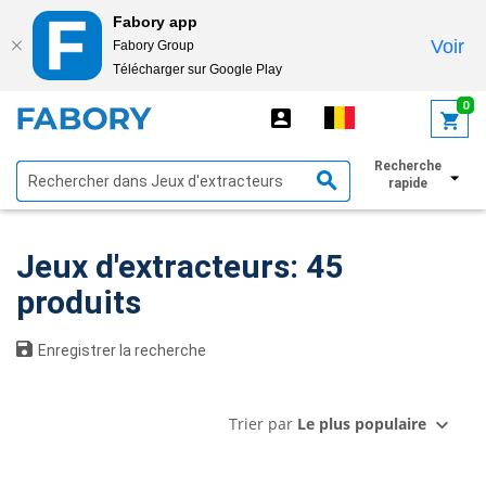
Fabory app
Voir
Fabory Group
Télécharger sur Google Play
text.skipToContent
text.skipToNavigation
0
Recherche
Afficher les filtres
rapide
Jeux d'extracteurs: 45
produits
Enregistrer la recherche
Trier par
Le plus populaire