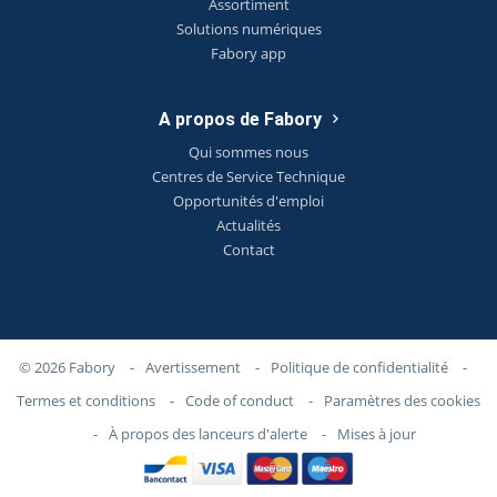
Assortiment
Solutions numériques
Fabory app
A propos de Fabory
Qui sommes nous
Centres de Service Technique
Opportunités d'emploi
Actualités
Contact
© 2026 Fabory
-
Avertissement
-
Politique de confidentialité
-
Termes et conditions
-
Code of conduct
-
Paramètres des cookies
-
À propos des lanceurs d'alerte
-
Mises à jour