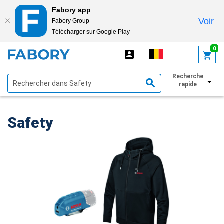
Fabory app
Voir
Fabory Group
Télécharger sur Google Play
text.skipToContent
text.skipToNavigation
0
Recherche
Afficher les filtres
rapide
Safety