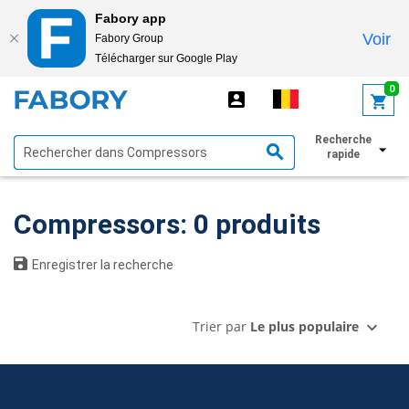
Fabory app
Voir
Fabory Group
Télécharger sur Google Play
text.skipToContent
text.skipToNavigation
0
Recherche
Afficher les filtres
rapide
Compressors: 0 produits
Enregistrer la recherche
Trier par
Le plus populaire