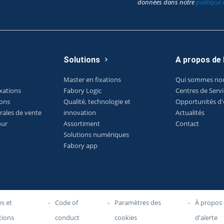
données dans notre
politique 
Solutions
A propos de
Master en fixations
Qui sommes no
xations
Fabory Logic
Centres de Serv
ions
Qualité, technologie et
Opportunités d
rales de vente
innovation
Actualités
our
Assortiment
Contact
Solutions numériques
Fabory app
s et
-
Code of
-
Paramètres des
-
À propos 
tions
conduct
cookies
d'alerte