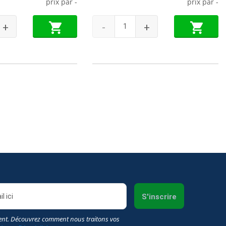
prix par
-
prix par
-
+
-
+
S'inscrire
nt. Découvrez comment nous traitons vos