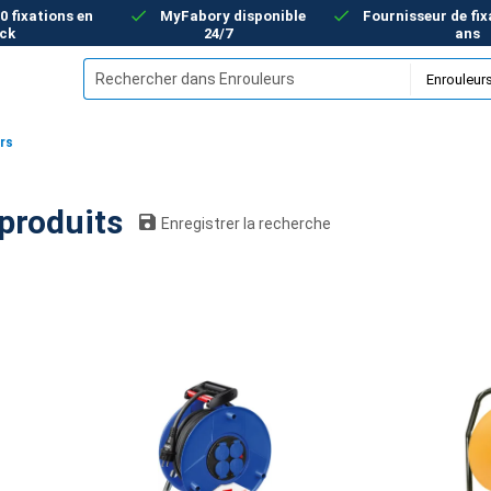
00 fixations en
MyFabory disponible
Fournisseur de fix
ck
24/7
ans
rs
eurs: 42 produits
Enregistrer la recherche