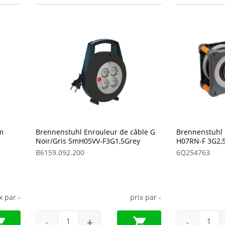
m
Brennenstuhl Enrouleur de câble G
Brennenstuhl 
Noir/Gris 5mH05VV-F3G1,5Grey
H07RN-F 3G2,
B6159.092.200
6Q254763
ix par
-
prix par
-
-
+
-