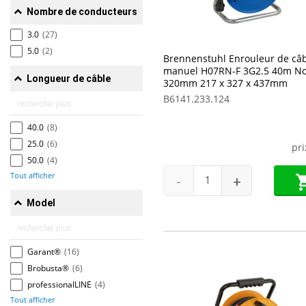
Nombre de conducteurs
3.0
(27)
5.0
(2)
Brennenstuhl Enrouleur de câ
manuel H07RN-F 3G2.5 40m No
Longueur de câble
320mm 217 x 327 x 437mm
B6141.233.124
40.0
(8)
25.0
(6)
pr
50.0
(4)
Tout afficher
-
+
Model
Garant®
(16)
Brobusta®
(6)
professionalLINE
(4)
Tout afficher