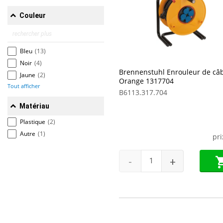
Couleur
Bleu
(13)
Noir
(4)
Brennenstuhl Enrouleur de câb
Jaune
(2)
Orange 1317704
Tout afficher
B6113.317.704
Matériau
Plastique
(2)
Autre
(1)
pr
-
+