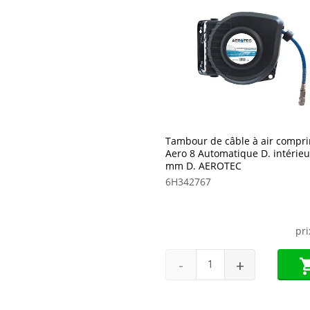
Tambour de câble à air compr
Aero 8 Automatique D. intérieu
mm D. AEROTEC
6H342767
pr
-
+