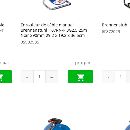
ble
Enrouleur de câble manuel
Brennenstuhl 
ir
Brennenstuhl H07RN-F 3G2.5 25m
6F872029
Noir 290mm 29.2 x 19.2 x 36.5cm
0S993985
ix par
-
prix par
-
-
+
-