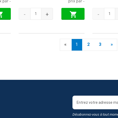
ix par
-
prix par
-
-
+
-
«
1
2
3
»
Désabonnez-vous à tout mome