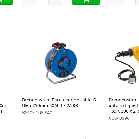
Brennenstuhl Enrouleur de câble G
Brennenstuhl 
40m
Bleu 290mm 40M 3 x 2,5RR
automatique H
m
135 x 300 x 
B6105.208.340
0U640596