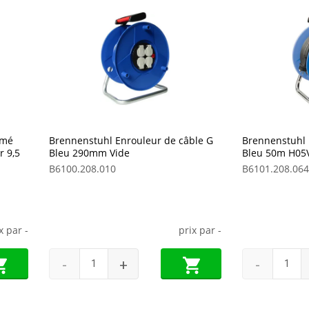
imé
Brennenstuhl Enrouleur de câble G
Brennenstuhl 
r 9,5
Bleu 290mm Vide
Bleu 50m H05V
B6100.208.010
B6101.208.064
ix par
-
prix par
-
-
+
-