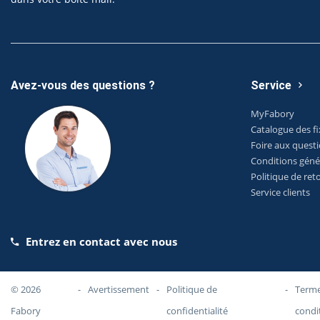
Avez-vous des questions ?
Service
MyFabory
Catalogue des fi
Foire aux quest
Conditions géné
Politique de ret
Service clients
Entrez en contact avec nous
© 2026
-
Avertissement
-
Politique de
-
Terme
Fabory
confidentialité
condi