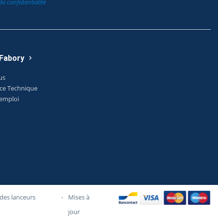
de confidentialité
 Fabory
us
ice Technique
'emploi
des lanceurs
-
Mises à
jour