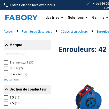
text.skipToContent
text.skipToNavigation
+ de 150 0
Entrez en contact avec nous
sto
Industries
Solutions
Gamme
Accueil
Fournitures électriques
Câbles et enrouleurs
Enrouleu
Marque
Enroul
Brennenstuhl
(37)
Bosch
(2)
Runpotec
(2)
Tout afficher
Section de conducteur
1.5
(16)
2.5
(13)