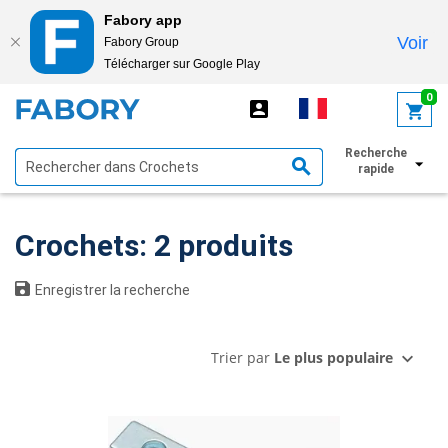
Fabory app
Voir
Fabory Group
Télécharger sur Google Play
text.skipToContent
text.skipToNavigation
0
Recherche
Afficher les filtres
rapide
Crochets: 2 produits
Enregistrer la recherche
Trier par
Le plus populaire