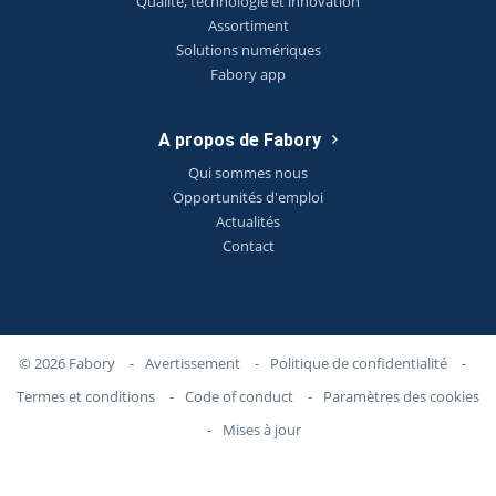
Qualité, technologie et innovation
Assortiment
Solutions numériques
Fabory app
A propos de Fabory
Qui sommes nous
Opportunités d'emploi
Actualités
Contact
© 2026 Fabory
-
Avertissement
-
Politique de confidentialité
-
Termes et conditions
-
Code of conduct
-
Paramètres des cookies
-
Mises à jour