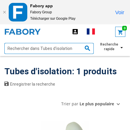
Fabory app
Voir
Fabory Group
Télécharger sur Google Play
text.skipToContent
text.skipToNavigation
0
Recherche
Afficher les filtres
rapide
Tubes d'isolation: 1 produits
Enregistrer la recherche
Trier par
Le plus populaire