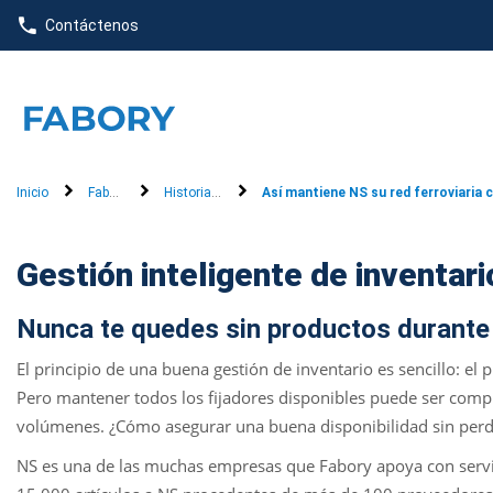
text.skipToContent
text.skipToNavigation
Contáctenos
Inicio
Fabory Group
Historias de clientes
Así mantiene NS su red ferroviaria 
Gestión inteligente de inventar
Nunca te quedes sin productos durante
El principio de una buena gestión de inventario es sencillo: el 
Pero mantener todos los fijadores disponibles puede ser comp
volúmenes. ¿Cómo asegurar una buena disponibilidad sin per
NS es una de las muchas empresas que Fabory apoya con servic