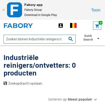
Fabory app
Toon
Fabory Group
Download in Google Play
text.skipToContent
text.skipToNavigation
0
Quick
Toon filters
Search
Industriële
reinigers/ontvetters: 0
producten
Zoekopdracht opslaan
Sorteren op
Meest populair