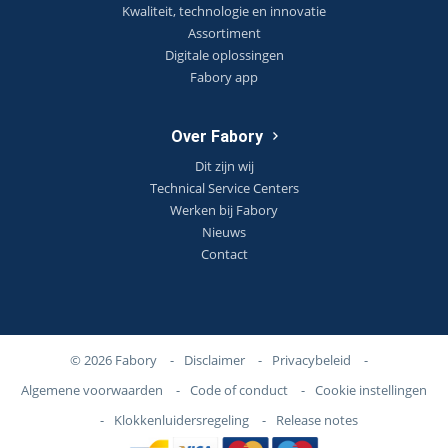
Kwaliteit, technologie en innovatie
Assortiment
Digitale oplossingen
Fabory app
Over Fabory
Dit zijn wij
Technical Service Centers
Werken bij Fabory
Nieuws
Contact
© 2026 Fabory
-
Disclaimer
-
Privacybeleid
-
Algemene voorwaarden
-
Code of conduct
-
Cookie instellingen
-
Klokkenluidersregeling
-
Release notes