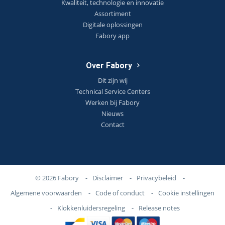
Kwaliteit, technologie en innovatie
Assortiment
Digitale oplossingen
Fabory app
Over Fabory
Dit zijn wij
Technical Service Centers
Werken bij Fabory
Nieuws
Contact
© 2026 Fabory
-
Disclaimer
-
Privacybeleid
-
Algemene voorwaarden
-
Code of conduct
-
Cookie instellingen
-
Klokkenluidersregeling
-
Release notes