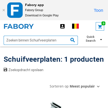
Fabory app
Toon
Fabory Group
Download in Google Play
text.skipToContent
text.skipToNavigation
0
Quick
Toon filters
Search
Schuifveerplaten: 1 producten
Zoekopdracht opslaan
Sorteren op
Meest populair