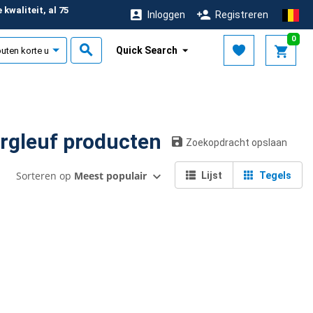
kwaliteit, al 75
Inloggen
Registreren
r
0
Quick Search
ng: zonder arreteergleuf producten
Zoekopdracht opslaan
Sorteren op
Meest populair
Lijst
Tegels