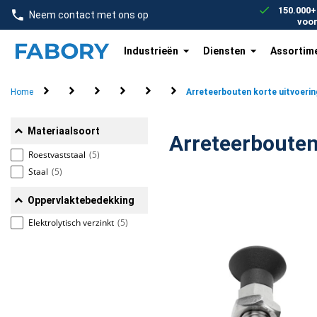
text.skipToContent
text.skipToNavigation
150.000+
Neem contact met ons op
voo
Industrieën
Diensten
Assortim
Home
Bevestigingsartikelen
Machine onderdelen
Verende drukstukken, arreteerbouten, vergrendelelem
Arreteerbouten
Arreteerbouten, korte uitvoering
Arreteerbouten korte uitvoerin
Materiaalsoort
Roestvaststaal
(5)
Staal
(5)
Oppervlaktebedekking
Elektrolytisch verzinkt
(5)