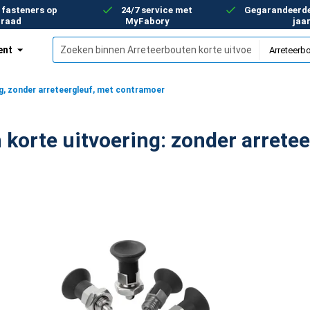
 fasteners op
24/7 service met
Gegarandeerde 
rraad
MyFabory
jaa
ent
enten
g, zonder arreteergleuf, met contramoer
Arreteerbouten korte uitvoeri