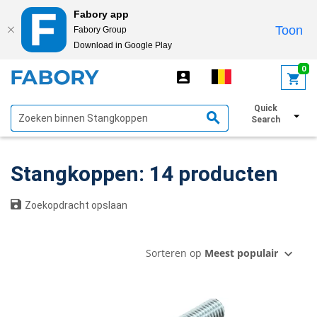
Fabory app
Toon
Fabory Group
Download in Google Play
text.skipToContent
text.skipToNavigation
0
Quick
Toon filters
Search
Stangkoppen: 14 producten
Zoekopdracht opslaan
Sorteren op
Meest populair