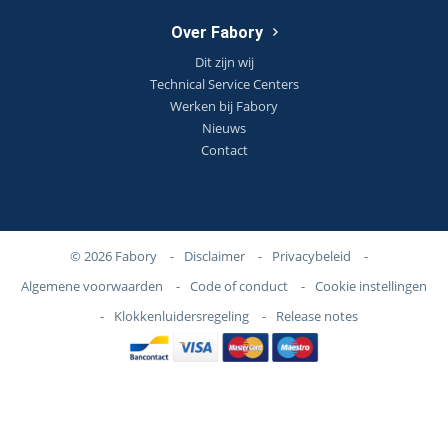
Over Fabory
Dit zijn wij
Technical Service Centers
Werken bij Fabory
Nieuws
Contact
© 2026 Fabory
-
Disclaimer
-
Privacybeleid
-
Algemene voorwaarden
-
Code of conduct
-
Cookie instellingen
-
Klokkenluidersregeling
-
Release notes