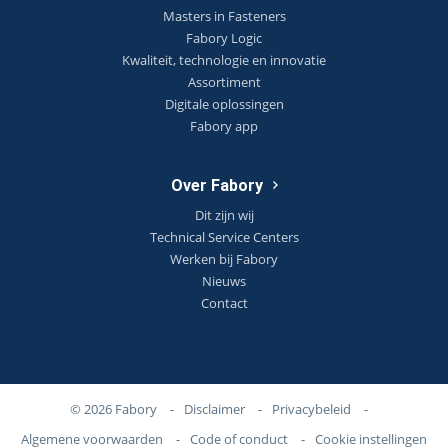
Masters in Fasteners
Fabory Logic
Kwaliteit, technologie en innovatie
Assortiment
Digitale oplossingen
Fabory app
Over Fabory
Dit zijn wij
Technical Service Centers
Werken bij Fabory
Nieuws
Contact
© 2026 Fabory
-
Disclaimer
-
Privacybeleid
-
Algemene voorwaarden
-
Code of conduct
-
Cookie instellingen