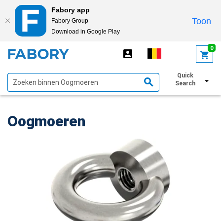
Fabory app
Toon
Fabory Group
Download in Google Play
text.skipToContent
text.skipToNavigation
0
Quick
Toon filters
Search
Oogmoeren