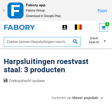
Fabory app
Toon
Fabory Group
Download in Google Play
text.skipToContent
text.skipToNavigation
0
Quick
Toon filters
Search
Harpsluitingen roestvast
staal: 3 producten
Zoekopdracht opslaan
Sorteren op
Meest populair