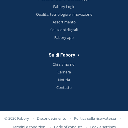
Fabory Logic
Qualità, tecnologia e innovazione
Assortimento
Soluzioni digitali
Fabory app
Su di Fabory
Chi siamo noi
Carriera
Notizia
Contatto
© 2026 Fabory
-
Disconoscimento
-
Politica sulla riservatezza
-
Termini e condizioni
-
Code of conduct
-
Cookie settings