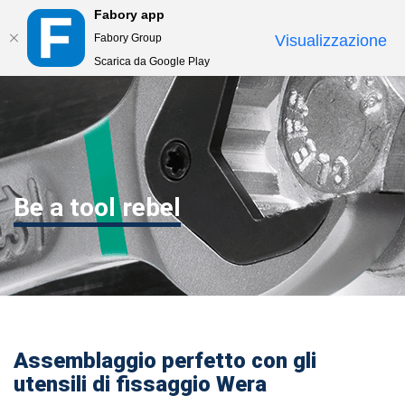
Fabory app
Togg
Fabory Group
Visualizzazione
navi
Scarica da Google Play
text.skipToContent
text.skipToNavigation
Be a tool rebel
Assemblaggio perfetto con gli
utensili di fissaggio Wera