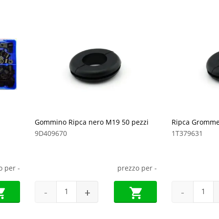
Gommino Ripca nero M19 50 pezzi
Ripca Grommet
9D409670
1T379631
o per
-
prezzo per
-
-
+
-