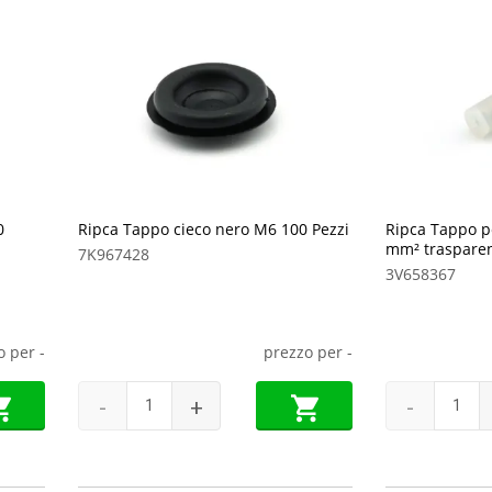
0
Ripca Tappo cieco nero M6 100 Pezzi
Ripca Tappo pe
mm² trasparen
7K967428
3V658367
o per
-
prezzo per
-
-
+
-