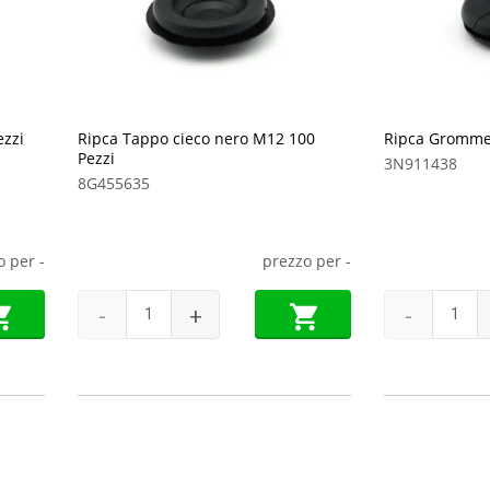
zzi
Ripca Tappo cieco nero M12 100
Ripca Grommet
Pezzi
3N911438
8G455635
o per
-
prezzo per
-
-
+
-