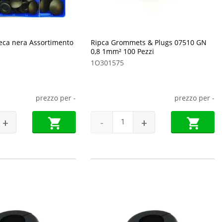
ieca nera Assortimento
Ripca Grommets & Plugs 07510 GN
0,8 1mm² 100 Pezzi
1O301575
prezzo per
-
prezzo per
-
+
-
+