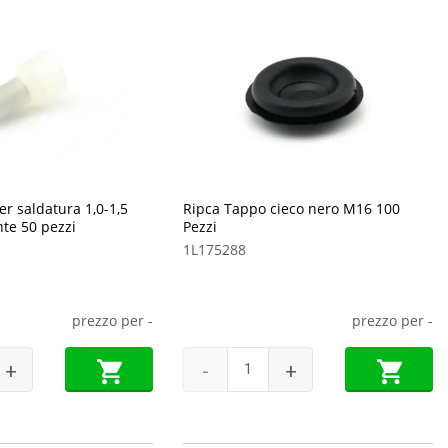
r saldatura 1,0-1,5
Ripca Tappo cieco nero M16 100
te 50 pezzi
Pezzi
1L175288
prezzo per
-
prezzo per
-
+
-
+