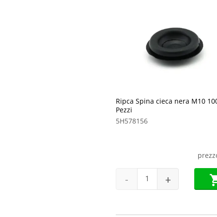
Ripca Spina cieca nera M10 10
Pezzi
5H578156
prezz
-
+