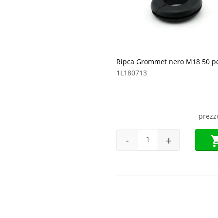
Ripca Grommet nero M18 50 pe
1L180713
prezz
-
+