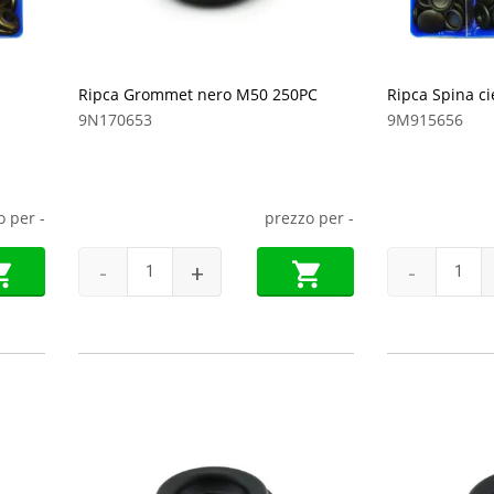
Ripca Grommet nero M50 250PC
Ripca Spina c
9N170653
9M915656
o per
-
prezzo per
-
-
+
-