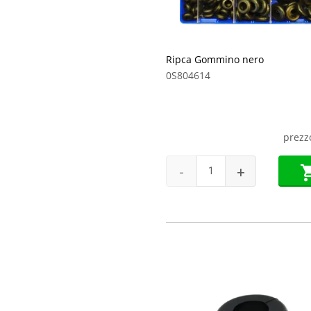
Ripca Gommino nero
0S804614
prezz
-
+