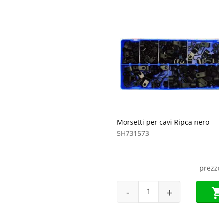
Morsetti per cavi Ripca nero
5H731573
prezz
-
+