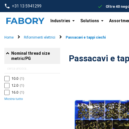
text.skipToContent
text.skipToNavigation
+31 13 5941299
Oltre 40 neg
Industries
Solutions
Assortme
Home
Rifornimenti elettrici
Passacavi e tappi ciechi
Nominal thread size
metric/PG
10.0
(1)
12.0
(1)
16.0
(1)
Mostra tutto