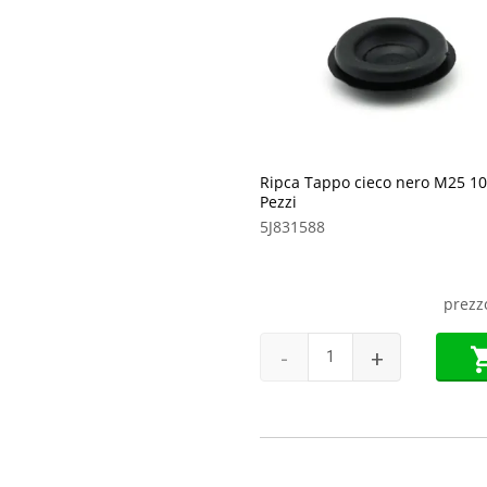
Ripca Tappo cieco nero M25 1
Pezzi
5J831588
prezz
-
+