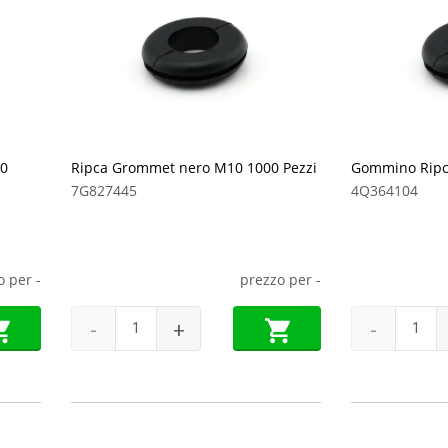
00
Ripca Grommet nero M10 1000 Pezzi
Gommino Ripc
7G827445
4Q364104
o per
-
prezzo per
-
-
+
-