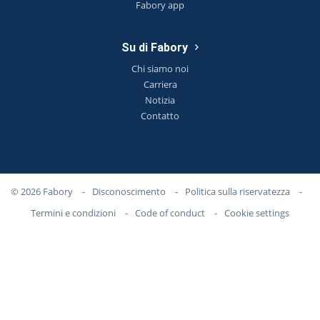
Fabory app
Su di Fabory
Chi siamo noi
Carriera
Notizia
Contatto
© 2026 Fabory
-
Disconoscimento
-
Politica sulla riservatezza
-
Termini e condizioni
-
Code of conduct
-
Cookie settings