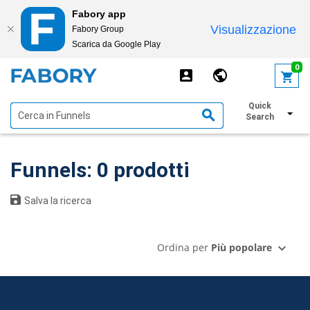
Fabory app
Visualizzazione
Fabory Group
Scarica da Google Play
text.skipToContent
text.skipToNavigation
0
Quick
Mostra filtri
Search
Funnels: 0 prodotti
Salva la ricerca
Ordina per
Più popolare