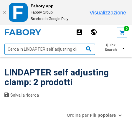
Fabory app
Visualizzazione
Fabory Group
Scarica da Google Play
text.skipToContent
text.skipToNavigation
0
Quick
Mostra filtri
Search
LINDAPTER self adjusting
clamp: 2 prodotti
Salva la ricerca
Ordina per
Più popolare