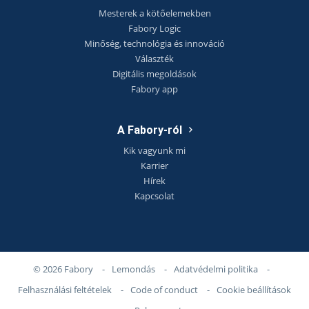
Mesterek a kötőelemekben
Fabory Logic
Minőség, technológia és innováció
Választék
Digitális megoldások
Fabory app
A Fabory-ról
Kik vagyunk mi
Karrier
Hírek
Kapcsolat
© 2026 Fabory
-
Lemondás
-
Adatvédelmi politika
-
Felhasználási feltételek
-
Code of conduct
-
Cookie beállítások