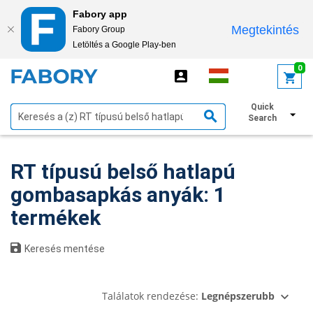
Fabory app
Megtekintés
Fabory Group
Letöltés a Google Play-ben
text.skipToContent
text.skipToNavigation
0
Quick
Szűrők megjelenítése
Search
RT típusú belső hatlapú
gombasapkás anyák: 1
termékek
Keresés mentése
Találatok rendezése:
Legnépszerubb