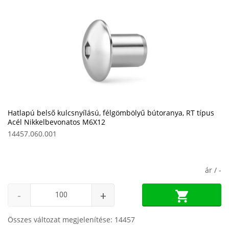
Hatlapú belső kulcsnyílású, félgömbölyű bútoranya, RT típus
Acél Nikkelbevonatos M6X12
14457.060.001
ár /
-
-
+
Összes változat megjelenítése: 14457