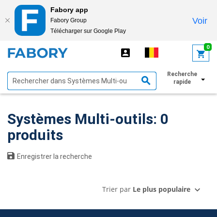
Fabory app
Voir
Fabory Group
Télécharger sur Google Play
text.skipToContent
text.skipToNavigation
0
Recherche
Afficher les filtres
rapide
Systèmes Multi-outils: 0
produits
Enregistrer la recherche
Trier par
Le plus populaire