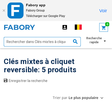
Fabory app
Voir
Fabory Group
Télécharger sur Google Play
text.skipToContent
text.skipToNavigation
0
Recherche
Afficher les filtres
rapide
Clés mixtes à cliquet
reversible: 5 produits
Enregistrer la recherche
Trier par
Le plus populaire