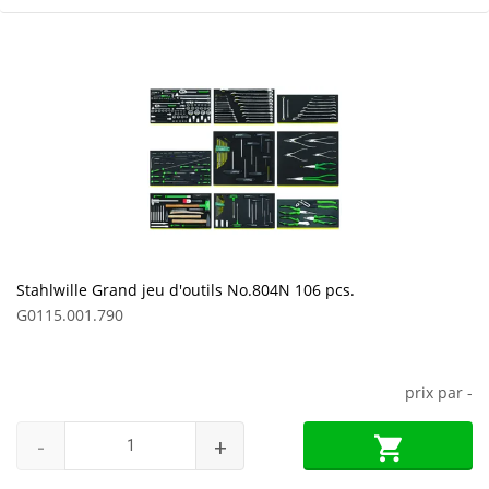
Stahlwille Grand jeu d'outils No.804N 106 pcs.
G0115.001.790
prix par
-
-
+