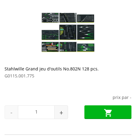
Stahlwille Grand jeu d'outils No.802N 128 pcs.
G0115.001.775
prix par
-
-
+