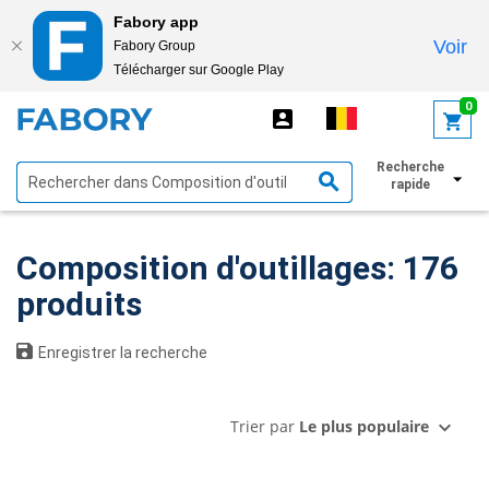
Fabory app
Voir
Fabory Group
Télécharger sur Google Play
text.skipToContent
text.skipToNavigation
0
Recherche
Afficher les filtres
rapide
Composition d'outillages: 176
produits
Enregistrer la recherche
Trier par
Le plus populaire