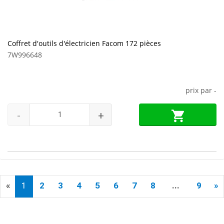
Coffret d'outils d'électricien Facom 172 pièces
7W996648
prix par
-
-
+
«
1
2
3
4
5
6
7
8
...
9
»