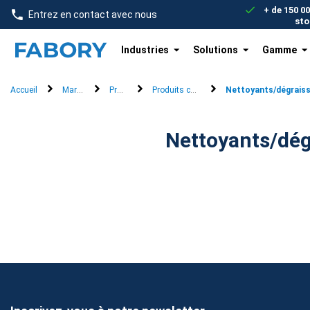
text.skipToContent
text.skipToNavigation
+ de 150 0
Entrez en contact avec nous
sto
Industries
Solutions
Gamme
Accueil
Marques
Promat
Produits chimiques
Nettoyants/dégraiss