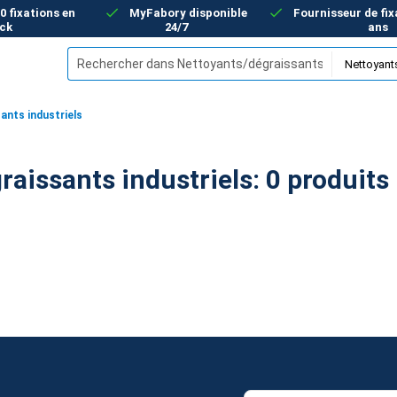
00 fixations en
MyFabory disponible
Fournisseur de fix
ck
24/7
ans
ants industriels
Nettoyants/dégraissants industriels: 0 produits