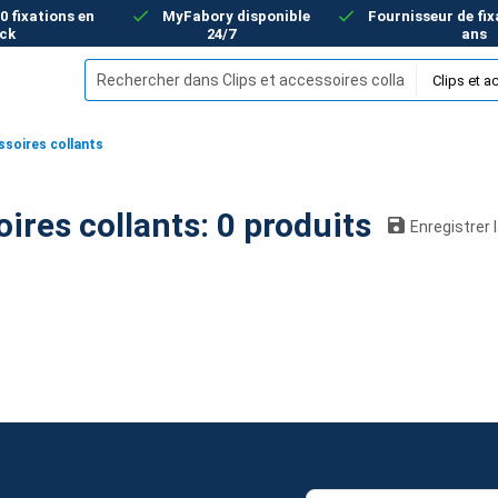
00 fixations en
MyFabory disponible
Fournisseur de fix
ck
24/7
ans
ssoires collants
Clips et accessoires collants: 0 produits
Enregistrer 