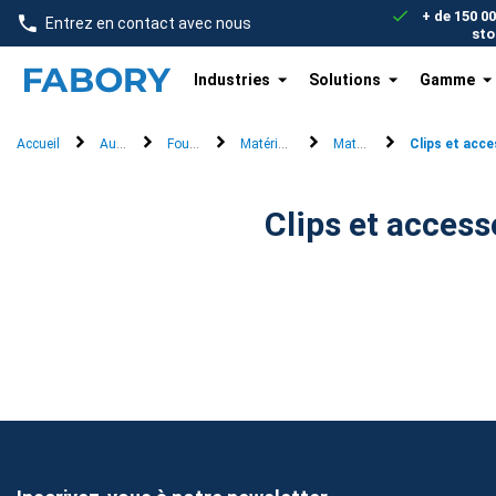
text.skipToContent
text.skipToNavigation
+ de 150 0
Entrez en contact avec nous
sto
Industries
Solutions
Gamme
Accueil
Automobile & flotte
Fournitures électriques
Matériaux et outils de d'assemblage
Matériaux d'assemblage
Clips et acce