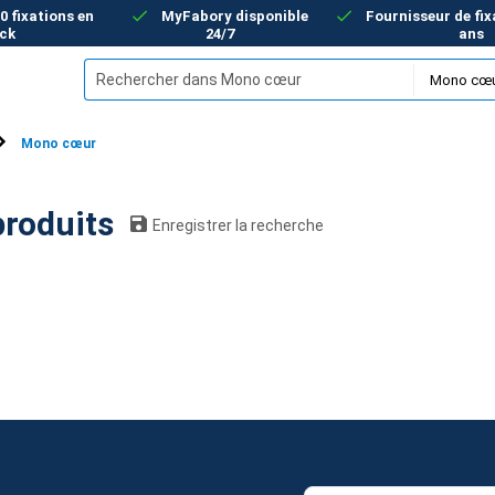
00 fixations en
MyFabory disponible
Fournisseur de fix
ck
24/7
ans
Mono cœur
cœur: 0 produits
Enregistrer la recherche