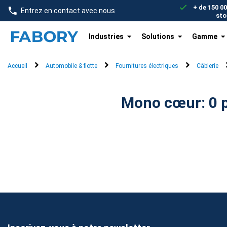
text.skipToContent
text.skipToNavigation
+ de 150 0
Entrez en contact avec nous
sto
Industries
Solutions
Gamme
Accueil
Automobile & flotte
Fournitures électriques
Câblerie
Mono 