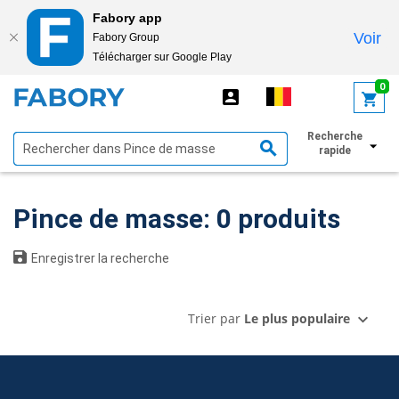
Fabory app
Voir
Fabory Group
Télécharger sur Google Play
text.skipToContent
text.skipToNavigation
0
Recherche
Afficher les filtres
rapide
Pince de masse: 0 produits
Enregistrer la recherche
Trier par
Le plus populaire