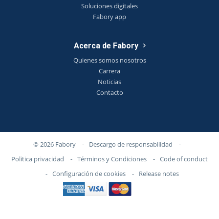
Soluciones digitales
Fabory app
Acerca de Fabory
Quienes somos nosotros
Carrera
Noticias
Contacto
© 2026 Fabory
-
Descargo de responsabilidad
-
Politica privacidad
-
Términos y Condiciones
-
Code of conduct
-
Configuración de cookies
-
Release notes