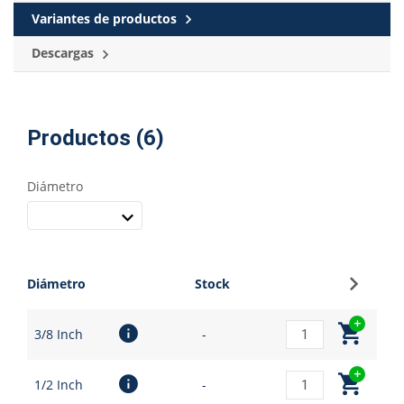
Variantes de productos
Descargas
Productos (6)
Diámetro
Regístr
Diámetro
Stock
3/8 Inch
-
1/2 Inch
-