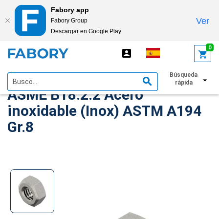
Fabory app
Ver
Fabory Group
Descargar en Google Play
text.skipToContent
text.skipToNavigation
0
Tuerca hexagonal UNC/8UN
Búsqueda
rápida
ASME B18.2.2 Acero
inoxidable (Inox) ASTM A194
Gr.8